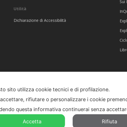
Sui 
Utilità
InQ
Dichiarazione di Accessibilità
Exp
Exp
Cicl
Libr
o sito utilizza cookie tecnici e di profilazione.
 | CF & P.IVA
 accettare, rifiutare o personalizzare i cookie premend
dendo questa informativa continuerai senza accetta
Accetta
Rifiuta