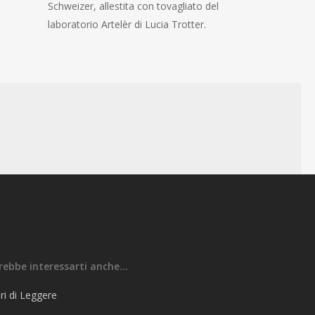
Schweizer, allestita con tovagliato del
laboratorio Artelèr di Lucia Trotter.
rebbe interessarti anche…
ri di Leggere