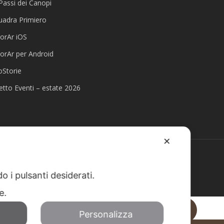
Passi dei Canopi
uadra Primiero
lorAr iOS
lorAr per Android
oStorie
etto Eventi – estate 2026
✕
facebook
youtube
instagram
o i pulsanti desiderati.
re.
Personalizza