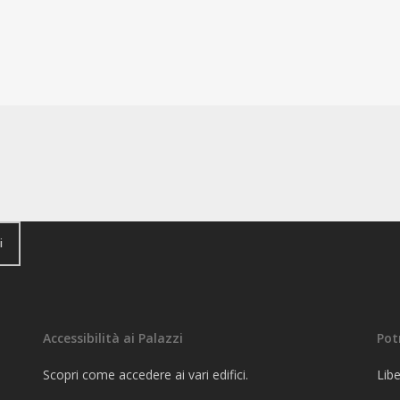
i
Accessibilità ai Palazzi
Pot
Scopri come accedere ai vari edifici.
Libe