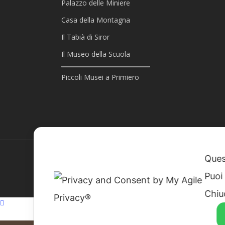
Palazzo delle Miniere
Casa della Montagna
Il Tabià di Siror
Il Museo della Scuola
Piccoli Musei a Primiero
Quest
© 2026 Piccoli Musei a Primiero - San Martino di Castrozza
Puoi
02401890229 |
Credits
Chiu