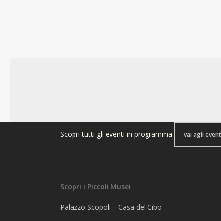
Scopri tutti gli eventi in programma
vai agli event
Scopri i Piccoli Musei
Palazzo Scopoli – Casa del Cibo