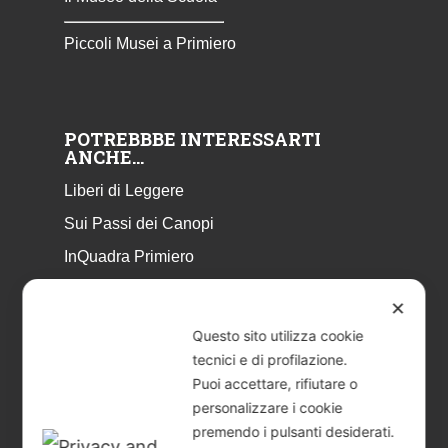
Piccoli Musei a Primiero
POTREBBBE INTERESSARTI
ANCHE…
Liberi di Leggere
Sui Passi dei Canopi
InQuadra Primiero
ExplorAr iOS
✕
ExplorAr per Android
Questo sito utilizza cookie
CicloStorie
tecnici e di profilazione.
Puoi accettare, rifiutare o
Libretto Eventi – estate 2026
personalizzare i cookie
premendo i pulsanti desiderati.