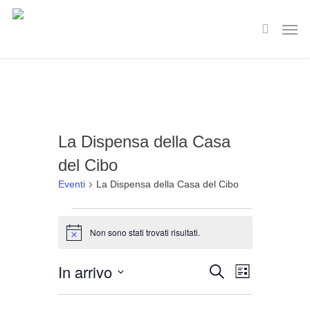
Skip
Men
to
search
main
content
La Dispensa della Casa
del Cibo
Eventi
La Dispensa della Casa del Cibo
Eventi
Non sono stati trovati risultati.
Notice
Evento
In arrivo
Cerca
Eventi
Lista
Viste
Seleziona
Ricerca
Navigaz
la