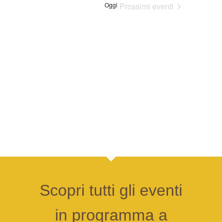
Oggi
Prossimi eventi
e
data.
viste
Navigazione
Scopri tutti gli eventi
in programma a