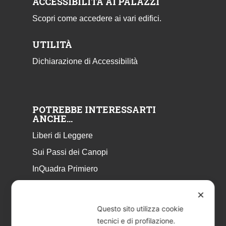
ACCESSIBILITÀ AI PALAZZI
Scopri come accedere ai vari edifici.
UTILITÀ
Dichiarazione di Accessibilità
POTREBBE INTERESSARTI
ANCHE…
Liberi di Leggere
Sui Passi dei Canopi
InQuadra Primiero
ExplorAr iOS
✕
ExplorAr per Android
Questo sito utilizza cookie
CicloStorie
tecnici e di profilazione.