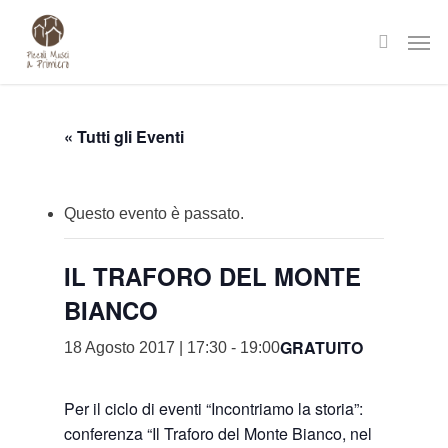
Skip
Men
to
search
main
content
« Tutti gli Eventi
Questo evento è passato.
IL TRAFORO DEL MONTE
BIANCO
GRATUITO
18 Agosto 2017 | 17:30
-
19:00
Per il ciclo di eventi “Incontriamo la storia”:
conferenza “Il Traforo del Monte Bianco, nel