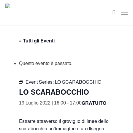
Skip
Men
to
search
main
content
« Tutti gli Eventi
Questo evento è passato.
Event Series:
LO SCARABOCCHIO
LO SCARABOCCHIO
GRATUITO
19 Luglio 2022 | 16:00
-
17:00
Estrarre attraverso il groviglio di linee dello
scarabocchio un’immagine e un disegno.