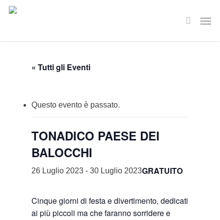
Skip
Men
to
search
main
content
« Tutti gli Eventi
Questo evento è passato.
TONADICO PAESE DEI
BALOCCHI
GRATUITO
26 Luglio 2023
-
30 Luglio 2023
Cinque giorni di festa e divertimento, dedicati
ai più piccoli ma che faranno sorridere e