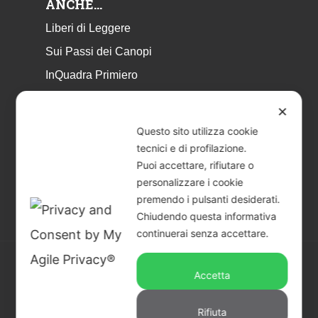
ANCHE…
Liberi di Leggere
Sui Passi dei Canopi
InQuadra Primiero
ExplorAr iOS
✕
ExplorAr per Android
Questo sito utilizza cookie
CicloStorie
tecnici e di profilazione.
Puoi accettare, rifiutare o
Libretto Eventi – estate 2026
personalizzare i cookie
premendo i pulsanti desiderati.
Chiudendo questa informativa
continuerai senza accettare.
Accetta
© 2026 Piccoli Musei a Primiero - San Martino di
Castrozza | CF & P.IVA 02401890229 |
Credits
Rifiuta