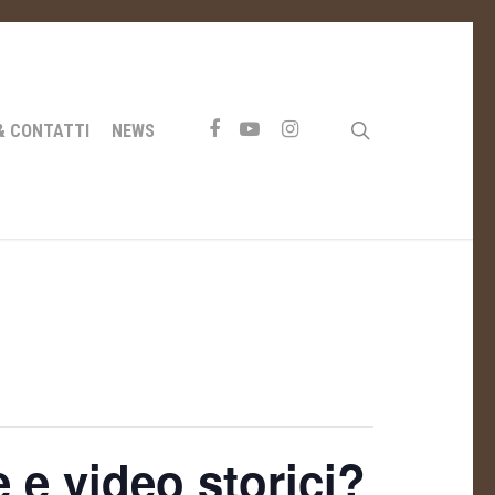
FACEBOOK
YOUTUBE
INSTAGRAM
search
& CONTATTI
NEWS
 e video storici?