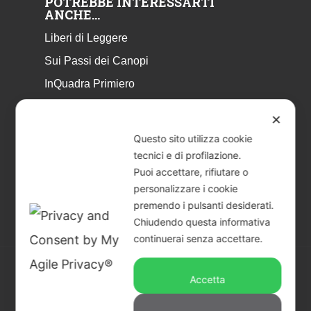
POTREBBE INTERESSARTI
ANCHE…
Liberi di Leggere
Sui Passi dei Canopi
InQuadra Primiero
ExplorAr iOS
✕
ExplorAr per Android
Questo sito utilizza cookie
CicloStorie
tecnici e di profilazione.
Puoi accettare, rifiutare o
Libretto Eventi – estate 2026
personalizzare i cookie
premendo i pulsanti desiderati.
Chiudendo questa informativa
continuerai senza accettare.
Accetta
© 2026 Piccoli Musei a Primiero - San Martino di
Castrozza | CF & P.IVA 02401890229 |
Credits