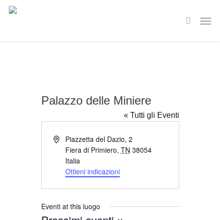
Skip
Men
to
search
main
content
Palazzo delle Miniere
« Tutti gli Eventi
Indirizzo
Piazzetta del Dazio, 2
Fiera di Primiero
,
TN
38054
Italia
Ottieni indicazioni
Eventi at this luogo
Prossimi eventi