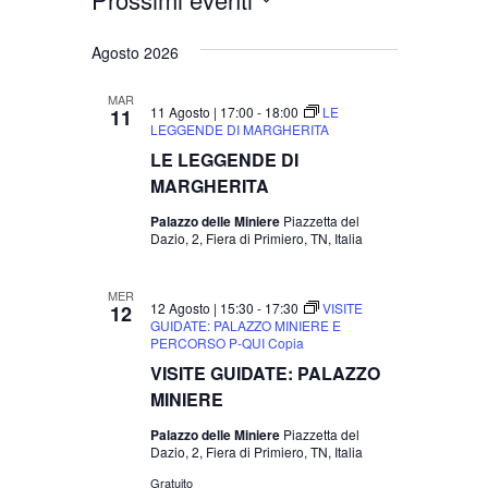
Seleziona
Agosto 2026
la
data.
MAR
11 Agosto | 17:00
-
18:00
LE
11
LEGGENDE DI MARGHERITA
LE LEGGENDE DI
MARGHERITA
Palazzo delle Miniere
Piazzetta del
Dazio, 2, Fiera di Primiero, TN, Italia
MER
12 Agosto | 15:30
-
17:30
VISITE
12
GUIDATE: PALAZZO MINIERE E
PERCORSO P-QUI Copia
VISITE GUIDATE: PALAZZO
MINIERE
Palazzo delle Miniere
Piazzetta del
Dazio, 2, Fiera di Primiero, TN, Italia
Gratuito