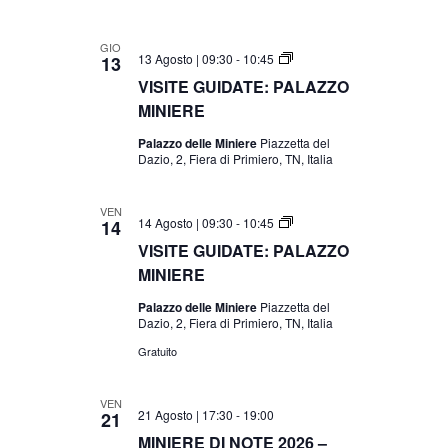
GIO
VISITE
13 Agosto | 09:30
-
10:45
13
GUIDATE:
VISITE GUIDATE: PALAZZO
PALAZZO
MINIERE
MINIERE
E
PERCORSO
Palazzo delle Miniere
Piazzetta del
P-
Dazio, 2, Fiera di Primiero, TN, Italia
QUI
VEN
VISITE
14 Agosto | 09:30
-
10:45
14
GUIDATE:
VISITE GUIDATE: PALAZZO
PALAZZO
MINIERE
MINIERE
Palazzo delle Miniere
Piazzetta del
Dazio, 2, Fiera di Primiero, TN, Italia
Gratuito
VEN
21 Agosto | 17:30
-
19:00
21
MINIERE DI NOTE 2026 –