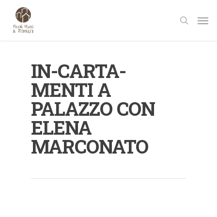
Skip
Men
to
search
main
content
IN-CARTA-
MENTI A
PALAZZO CON
ELENA
MARCONATO