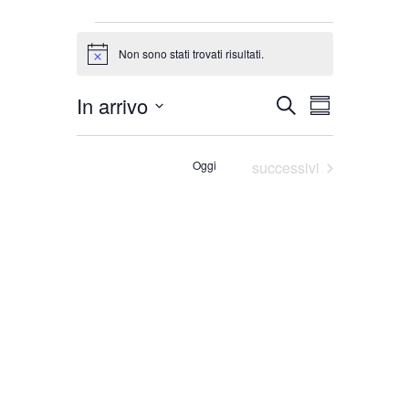
Eventi
Non sono stati trovati risultati.
Notice
Evento
In arrivo
Cerca
Eventi
Sommario
Viste
Select
Ricerca
Naviga
date.
Eventi
Oggi
successivi
e
viste
Navigazione