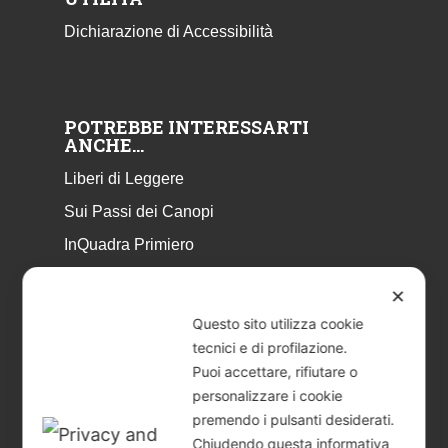
Dichiarazione di Accessibilità
POTREBBE INTERESSARTI
ANCHE…
Liberi di Leggere
Sui Passi dei Canopi
InQuadra Primiero
ExplorAr iOS
✕
ExplorAr per Android
Questo sito utilizza cookie
CicloStorie
tecnici e di profilazione.
Puoi accettare, rifiutare o
Libretto Eventi – estate 2026
personalizzare i cookie
premendo i pulsanti desiderati.
Chiudendo questa informativa