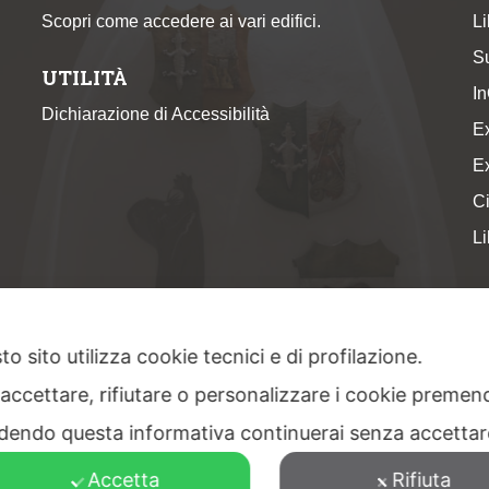
Scopri come accedere ai vari edifici.
Li
S
UTILITÀ
I
Dichiarazione di Accessibilità
E
E
Ci
Li
o sito utilizza cookie tecnici e di profilazione.
 accettare, rifiutare o personalizzare i cookie premend
6 Piccoli Musei a Primiero - San Martino di Castrozza | CF & P.IVA 02401890229 |
C
dendo questa informativa continuerai senza accetta
facebook
youtube
instagram
Accetta
Rifiuta