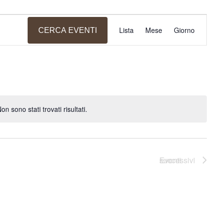
Evento
Lista
Mese
Giorno
CERCA EVENTI
Viste
Navigaz
on sono stati trovati risultati.
Notice
Eventi
successivi