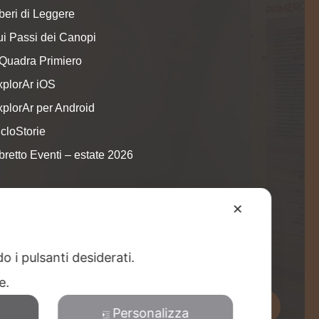
beri di Leggere
ui Passi dei Canopi
nQuadra Primiero
xplorAr iOS
xplorAr per Android
cloStorie
bretto Eventi – estate 2026
✕
o i pulsanti desiderati.
redits
re.
Personalizza