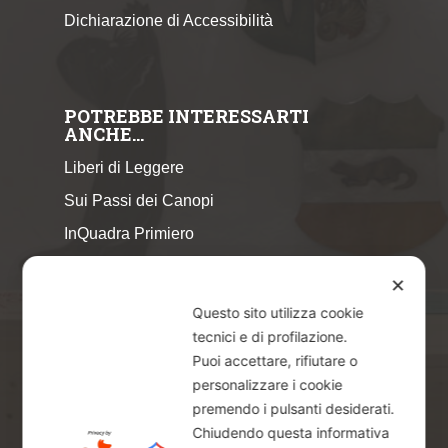
Dichiarazione di Accessibilità
POTREBBE INTERESSARTI
ANCHE…
Liberi di Leggere
Sui Passi dei Canopi
InQuadra Primiero
ExplorAr iOS
✕
ExplorAr per Android
Questo sito utilizza cookie
CicloStorie
tecnici e di profilazione.
Puoi accettare, rifiutare o
Libretto Eventi – estate 2026
personalizzare i cookie
premendo i pulsanti desiderati.
Chiudendo questa informativa