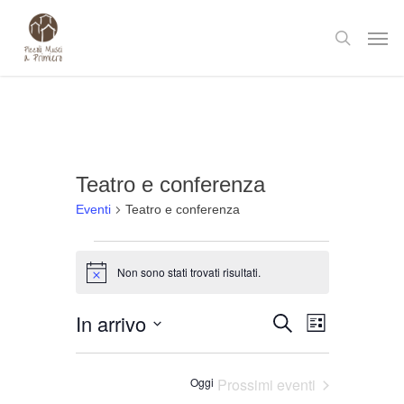
Skip
Men
to
search
main
content
Teatro e conferenza
Eventi
Teatro e conferenza
Eventi
Non sono stati trovati risultati.
Notice
Evento
In arrivo
Cerca
Eventi
Lista
Viste
Seleziona
Ricerca
Navigaz
la
Oggi
Prossimi eventi
e
data.