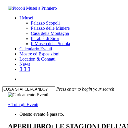
Skip
to
search
Menu
I Musei
main
Palazzo Scopoli
content
Palazzo delle Miniere
Casa della Montagna
Il Tabià di Siror
Il Museo della Scuola
Calendario Eventi
Mostre ed Esposizioni
Location & Contatti
News
facebook
youtube
instagram
search
Press enter to begin your search
Close
Search
« Tutti gli Eventi
Questo evento è passato.
APERILIBRO: LE STAGIONI DELL’