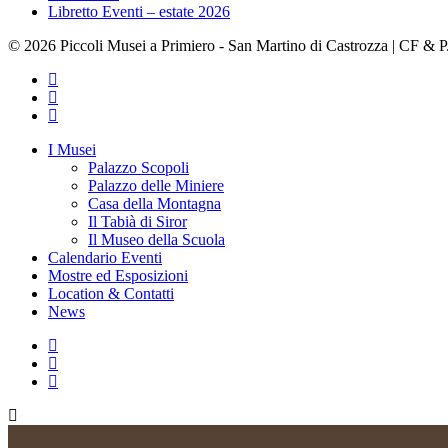
Libretto Eventi – estate 2026
© 2026 Piccoli Musei a Primiero - San Martino di Castrozza | CF &
facebook
youtube
instagram
Close
I Musei
Menu
Palazzo Scopoli
Palazzo delle Miniere
Casa della Montagna
Il Tabià di Siror
Il Museo della Scuola
Calendario Eventi
Mostre ed Esposizioni
Location & Contatti
News
facebook
youtube
instagram