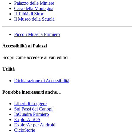
Palazzo delle Miniere
Casa della Montagna
Il Tabià di Siror
Il Museo della Scuola
Piccoli Musei a Primiero
Accessibilità ai Palazzi
Scopri come accedere ai vari edifici.
Utilità
Dichiarazione di Accessibilità
Potrebbe interessarti anche…
Liberi di Leggere
Sui Passi dei Canopi
InQuadra Primiero
ExplorAr iOS
ExplorAr per Android
CicloStorie