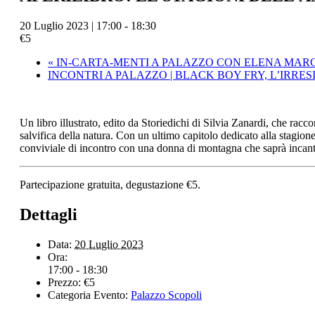
20 Luglio 2023 | 17:00
-
18:30
€5
«
IN-CARTA-MENTI A PALAZZO CON ELENA MA
INCONTRI A PALAZZO | BLACK BOY FRY, L’IRRE
Un libro illustrato, edito da Storiedichi di Silvia Zanardi, che racc
salvifica della natura. Con un ultimo capitolo dedicato alla stagione
conviviale di incontro con una donna di montagna che saprà incantarv
Partecipazione gratuita, degustazione €5.
Dettagli
Data:
20 Luglio 2023
Ora:
17:00 - 18:30
Prezzo:
€5
Categoria Evento:
Palazzo Scopoli