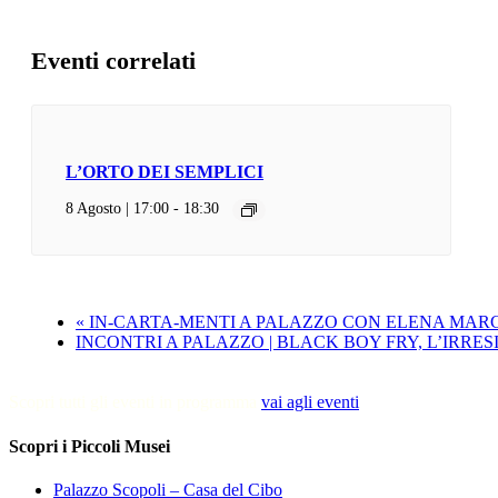
Eventi correlati
L’ORTO DEI SEMPLICI
8 Agosto | 17:00
-
18:30
«
IN-CARTA-MENTI A PALAZZO CON ELENA MA
INCONTRI A PALAZZO | BLACK BOY FRY, L’IRRE
Scopri tutti gli eventi in programma
vai agli eventi
Scopri i Piccoli Musei
Palazzo Scopoli – Casa del Cibo