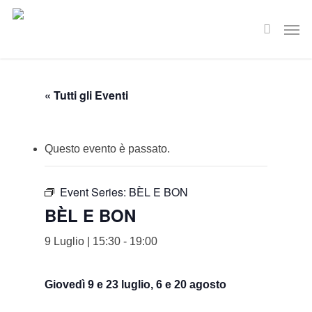
Skip
Men
to
search
main
content
« Tutti gli Eventi
Questo evento è passato.
Event Series:
BÈL E BON
BÈL E BON
9 Luglio | 15:30
-
19:00
Giovedì 9 e 23 luglio, 6 e 20 agosto