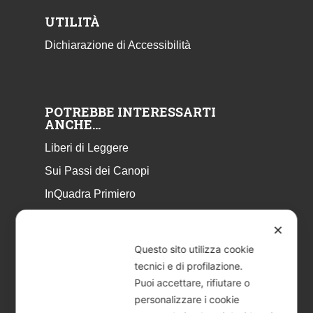
UTILITÀ
Dichiarazione di Accessibilità
POTREBBE INTERESSARTI
ANCHE…
Liberi di Leggere
Sui Passi dei Canopi
InQuadra Primiero
ExplorAr iOS
✕
ExplorAr per Android
Questo sito utilizza cookie
CicloStorie
tecnici e di profilazione.
Puoi accettare, rifiutare o
Libretto Eventi – estate 2026
personalizzare i cookie