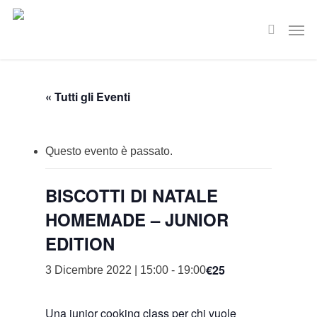
Skip
Men
to
search
main
content
« Tutti gli Eventi
Questo evento è passato.
BISCOTTI DI NATALE
HOMEMADE – JUNIOR
EDITION
€25
3 Dicembre 2022 | 15:00
-
19:00
Una junior cooking class per chi vuole