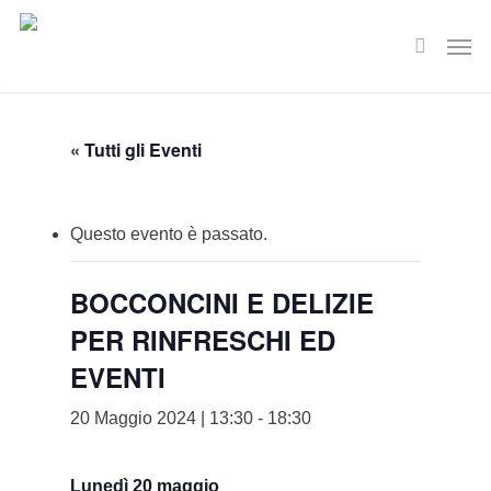
Skip
Men
to
search
main
content
« Tutti gli Eventi
Questo evento è passato.
BOCCONCINI E DELIZIE
PER RINFRESCHI ED
EVENTI
20 Maggio 2024 | 13:30
-
18:30
Lunedì 20 maggio