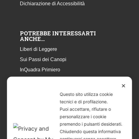
Dichiarazione di Accessibilità
POTREBBE INTERESSARTI
ANCHE…
Liberi di Leggere
Sui Passi dei Canopi
InQuadra Primiero
ExplorAr iOS
✕
ExplorAr per Android
Questo sito utilizza cookie
CicloStorie
tecnici e di profilazione.
Puoi accettare, rifiutare o
Libretto Eventi – estate 2026
personalizzare i cookie
premendo i pulsanti desiderati.
Chiudendo questa informativa
continuerai senza accettare.