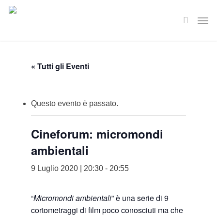
Skip
Men
to
search
main
content
« Tutti gli Eventi
Questo evento è passato.
Cineforum: micromondi
ambientali
9 Luglio 2020 | 20:30
-
20:55
“
Micromondi ambientali
” è una serie di 9
cortometraggi di film poco conosciuti ma che