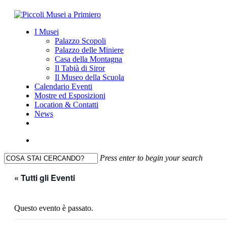
Skip
to
search
Menu
I Musei
main
Palazzo Scopoli
content
Palazzo delle Miniere
Casa della Montagna
Il Tabià di Siror
Il Museo della Scuola
Calendario Eventi
Mostre ed Esposizioni
Location & Contatti
News
facebook
youtube
instagram
search
Press enter to begin your search
Close
« Tutti gli Eventi
Search
Questo evento è passato.