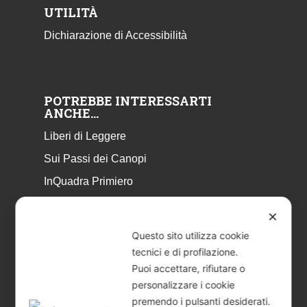
UTILITÀ
Dichiarazione di Accessibilità
POTREBBE INTERESSARTI
ANCHE…
Liberi di Leggere
Sui Passi dei Canopi
InQuadra Primiero
ExplorAr iOS
✕
ExplorAr per Android
Questo sito utilizza cookie
CicloStorie
tecnici e di profilazione.
Puoi accettare, rifiutare o
Libretto Eventi – estate 2026
personalizzare i cookie
premendo i pulsanti desiderati.