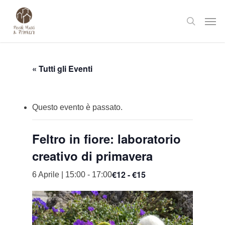
Skip
Men
to
search
main
content
« Tutti gli Eventi
Questo evento è passato.
Feltro in fiore: laboratorio
creativo di primavera
€12 - €15
6 Aprile | 15:00
-
17:00