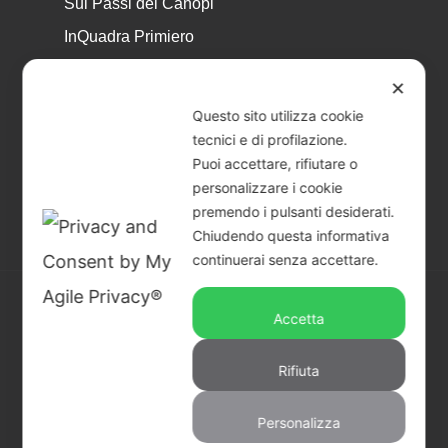
Sui Passi dei Canopi
InQuadra Primiero
ExplorAr iOS
✕
ExplorAr per Android
Questo sito utilizza cookie
CicloStorie
tecnici e di profilazione.
Puoi accettare, rifiutare o
Libretto Eventi – estate 2026
personalizzare i cookie
premendo i pulsanti desiderati.
Chiudendo questa informativa
continuerai senza accettare.
Accetta
© 2026 Piccoli Musei a Primiero - San Martino di
Castrozza | CF & P.IVA 02401890229 |
Credits
Rifiuta
facebook
youtube
instagram
Personalizza