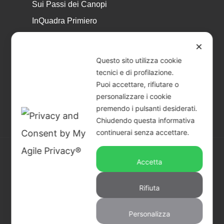
Sui Passi dei Canopi
InQuadra Primiero
ExplorAr iOS
✕
ExplorAr per Android
Questo sito utilizza cookie
CicloStorie
tecnici e di profilazione.
Puoi accettare, rifiutare o
Libretto Eventi – estate 2026
personalizzare i cookie
premendo i pulsanti desiderati.
Chiudendo questa informativa
continuerai senza accettare.
Accetta
© 2026 Piccoli Musei a Primiero - San Martino di
Castrozza | CF & P.IVA 02401890229 |
Credits
Rifiuta
facebook
youtube
instagram
Personalizza