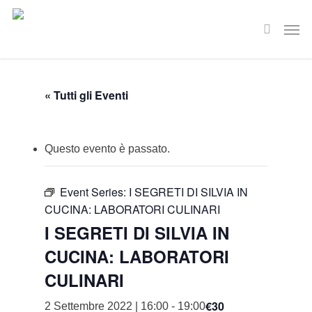
Skip
Men
to
search
main
content
« Tutti gli Eventi
Questo evento è passato.
Event Series:
I SEGRETI DI SILVIA IN
CUCINA: LABORATORI CULINARI
I SEGRETI DI SILVIA IN
CUCINA: LABORATORI
CULINARI
€30
2 Settembre 2022 | 16:00
-
19:00