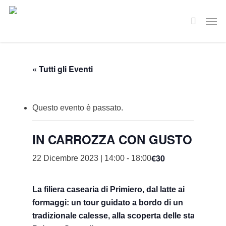
Skip
Men
to
search
main
content
« Tutti gli Eventi
Questo evento è passato.
IN CARROZZA CON GUSTO
€30
22 Dicembre 2023 | 14:00
-
18:00
La filiera casearia di Primiero, dal latte ai
formaggi: un tour guidato a bordo di un
tradizionale calesse, alla scoperta delle stalle e di