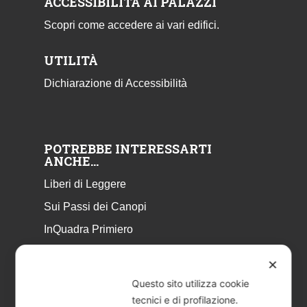
ACCESSIBILITÀ AI PALAZZI
Scopri come accedere ai vari edifici.
UTILITÀ
Dichiarazione di Accessibilità
POTREBBE INTERESSARTI
ANCHE…
Liberi di Leggere
Sui Passi dei Canopi
InQuadra Primiero
ExplorAr iOS
✕
ExplorAr per Android
Questo sito utilizza cookie
CicloStorie
tecnici e di profilazione.