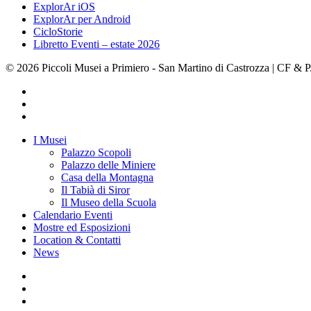
ExplorAr iOS
ExplorAr per Android
CicloStorie
Libretto Eventi – estate 2026
© 2026 Piccoli Musei a Primiero - San Martino di Castrozza | CF &
facebook
youtube
instagram
Close
I Musei
Menu
Palazzo Scopoli
Palazzo delle Miniere
Casa della Montagna
Il Tabià di Siror
Il Museo della Scuola
Calendario Eventi
Mostre ed Esposizioni
Location & Contatti
News
facebook
youtube
instagram