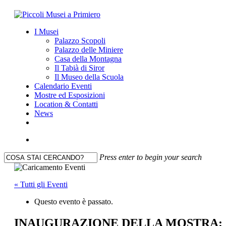
Skip
to
search
Menu
I Musei
main
Palazzo Scopoli
content
Palazzo delle Miniere
Casa della Montagna
Il Tabià di Siror
Il Museo della Scuola
Calendario Eventi
Mostre ed Esposizioni
Location & Contatti
News
facebook
youtube
instagram
search
Press enter to begin your search
Close
Search
« Tutti gli Eventi
Questo evento è passato.
INAUGURAZIONE DELLA MOSTRA: “Im