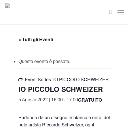
Skip
Men
to
search
main
content
« Tutti gli Eventi
Questo evento è passato.
Event Series:
IO PICCOLO SCHWEIZER
IO PICCOLO SCHWEIZER
GRATUITO
5 Agosto 2022 | 16:00
-
17:00
Partendo da un disegno in bianco e nero, del
noto artista Riccardo Schweizer, ogni