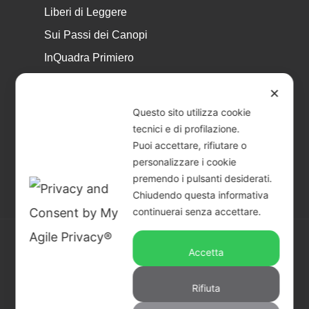
Liberi di Leggere
Sui Passi dei Canopi
InQuadra Primiero
ExplorAr iOS
✕
ExplorAr per Android
Questo sito utilizza cookie
CicloStorie
tecnici e di profilazione.
Puoi accettare, rifiutare o
Libretto Eventi – estate 2026
personalizzare i cookie
premendo i pulsanti desiderati.
Chiudendo questa informativa
continuerai senza accettare.
Accetta
© 2026 Piccoli Musei a Primiero - San Martino di
Castrozza | CF & P.IVA 02401890229 |
Credits
Rifiuta