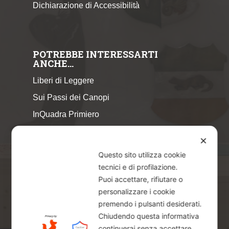
Dichiarazione di Accessibilità
POTREBBE INTERESSARTI
ANCHE…
Liberi di Leggere
Sui Passi dei Canopi
InQuadra Primiero
ExplorAr iOS
✕
ExplorAr per Android
Questo sito utilizza cookie
CicloStorie
tecnici e di profilazione.
Puoi accettare, rifiutare o
Libretto Eventi – estate 2026
personalizzare i cookie
premendo i pulsanti desiderati.
Chiudendo questa informativa
continuerai senza accettare.