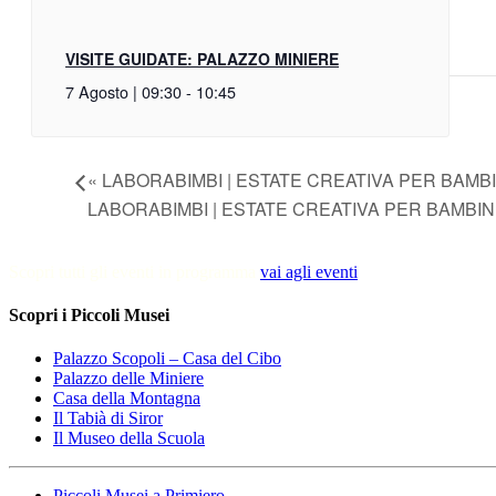
VISITE GUIDATE: PALAZZO MINIERE
7 Agosto | 09:30
-
10:45
«
LABORABIMBI | ESTATE CREATIVA PER BAMB
LABORABIMBI | ESTATE CREATIVA PER BAMBI
Scopri tutti gli eventi in programma
vai agli eventi
Scopri i Piccoli Musei
Palazzo Scopoli – Casa del Cibo
Palazzo delle Miniere
Casa della Montagna
Il Tabià di Siror
Il Museo della Scuola
Piccoli Musei a Primiero