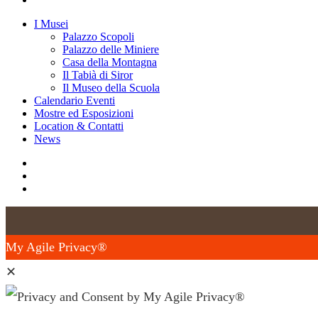
Close
I Musei
Menu
Palazzo Scopoli
Palazzo delle Miniere
Casa della Montagna
Il Tabià di Siror
Il Museo della Scuola
Calendario Eventi
Mostre ed Esposizioni
Location & Contatti
News
facebook
youtube
instagram
My Agile Privacy®
✕