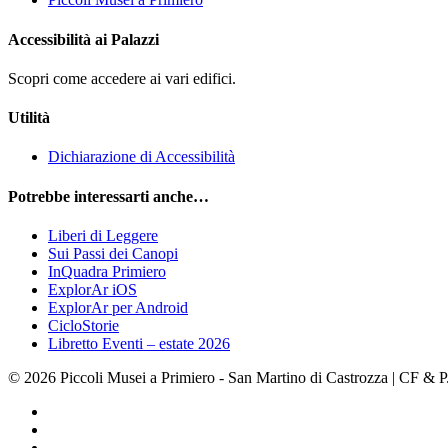
Accessibilità ai Palazzi
Scopri come accedere ai vari edifici.
Utilità
Dichiarazione di Accessibilità
Potrebbe interessarti anche…
Liberi di Leggere
Sui Passi dei Canopi
InQuadra Primiero
ExplorAr iOS
ExplorAr per Android
CicloStorie
Libretto Eventi – estate 2026
© 2026 Piccoli Musei a Primiero - San Martino di Castrozza | CF &
facebook
youtube
instagram