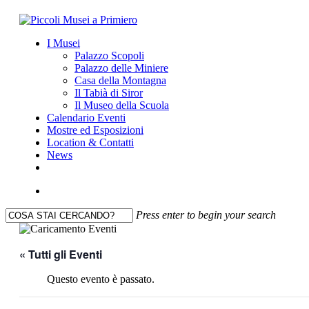
Skip
to
search
Menu
I Musei
main
Palazzo Scopoli
content
Palazzo delle Miniere
Casa della Montagna
Il Tabià di Siror
Il Museo della Scuola
Calendario Eventi
Mostre ed Esposizioni
Location & Contatti
News
facebook
youtube
instagram
search
Press enter to begin your search
Close
Search
« Tutti gli Eventi
Questo evento è passato.