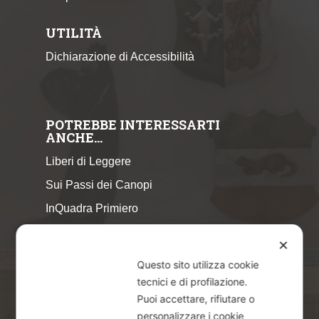
UTILITÀ
Dichiarazione di Accessibilità
POTREBBE INTERESSARTI
ANCHE…
Liberi di Leggere
Sui Passi dei Canopi
InQuadra Primiero
ExplorAr iOS
✕
ExplorAr per Android
Questo sito utilizza cookie
CicloStorie
tecnici e di profilazione.
Puoi accettare, rifiutare o
Libretto Eventi – estate 2026
personalizzare i cookie