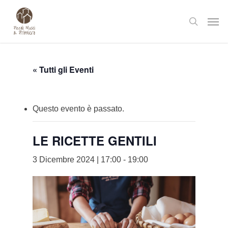
Skip
Men
to
search
main
content
« Tutti gli Eventi
Questo evento è passato.
LE RICETTE GENTILI
3 Dicembre 2024 | 17:00
-
19:00