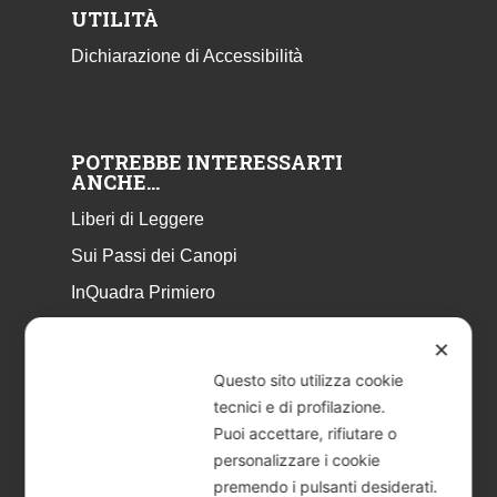
UTILITÀ
Dichiarazione di Accessibilità
POTREBBE INTERESSARTI
ANCHE…
Liberi di Leggere
Sui Passi dei Canopi
InQuadra Primiero
ExplorAr iOS
✕
ExplorAr per Android
Questo sito utilizza cookie
CicloStorie
tecnici e di profilazione.
Puoi accettare, rifiutare o
Libretto Eventi – estate 2026
personalizzare i cookie
premendo i pulsanti desiderati.