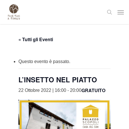
Skip
Men
to
search
main
content
« Tutti gli Eventi
Questo evento è passato.
L’INSETTO NEL PIATTO
GRATUITO
22 Ottobre 2022 | 16:00
-
20:00