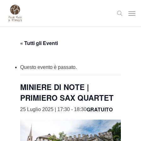
Skip
Men
to
search
main
content
« Tutti gli Eventi
Questo evento è passato.
MINIERE DI NOTE |
PRIMIERO SAX QUARTET
GRATUITO
25 Luglio 2025 | 17:30
-
18:30