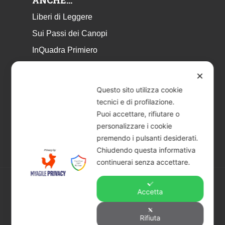
ANCHE…
Liberi di Leggere
Sui Passi dei Canopi
InQuadra Primiero
ExplorAr iOS
✕
ExplorAr per Android
Questo sito utilizza cookie
CicloStorie
tecnici e di profilazione.
Puoi accettare, rifiutare o
Libretto Eventi – estate 2026
personalizzare i cookie
premendo i pulsanti desiderati.
Chiudendo questa informativa
continuerai senza accettare.
Accetta
© 2026 Piccoli Musei a Primiero - San Martino di
Castrozza | CF & P.IVA 02401890229 |
Credits
Rifiuta