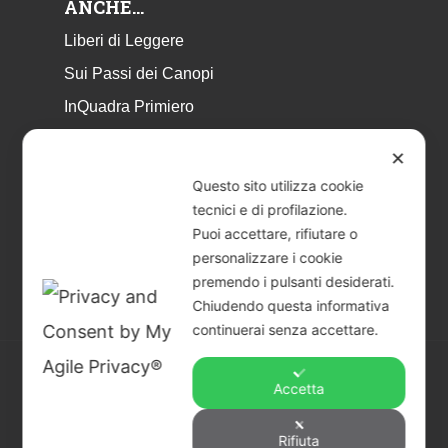
ANCHE…
Liberi di Leggere
Sui Passi dei Canopi
InQuadra Primiero
ExplorAr iOS
✕
ExplorAr per Android
Questo sito utilizza cookie
CicloStorie
tecnici e di profilazione.
Puoi accettare, rifiutare o
Libretto Eventi – estate 2026
personalizzare i cookie
premendo i pulsanti desiderati.
Chiudendo questa informativa
continuerai senza accettare.
Accetta
© 2026 Piccoli Musei a Primiero - San Martino di
Castrozza | CF & P.IVA 02401890229 |
Credits
Rifiuta