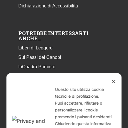
Dichiarazione di Accessibilità
POTREBBE INTERESSARTI
ANCHE…
Liberi di Leggere
Sui Passi dei Canopi
InQuadra Primiero
ExplorAr iOS
✕
ExplorAr per Android
Questo sito utilizza cookie
CicloStorie
tecnici e di profilazione.
Puoi accettare, rifiutare o
Libretto Eventi – estate 2026
personalizzare i cookie
premendo i pulsanti desiderati.
Chiudendo questa informativa