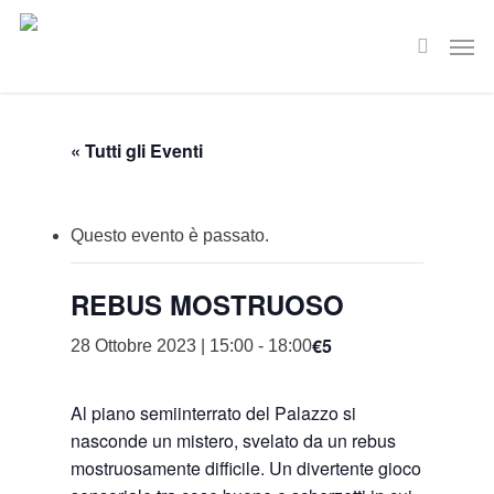
Skip
Men
to
search
main
content
« Tutti gli Eventi
Questo evento è passato.
REBUS MOSTRUOSO
€5
28 Ottobre 2023 | 15:00
-
18:00
Al piano semiinterrato del Palazzo si
nasconde un mistero, svelato da un rebus
mostruosamente difficile. Un divertente gioco