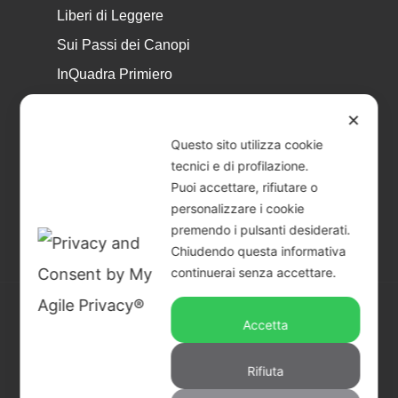
Liberi di Leggere
Sui Passi dei Canopi
InQuadra Primiero
ExplorAr iOS
✕
ExplorAr per Android
Questo sito utilizza cookie
CicloStorie
tecnici e di profilazione.
Puoi accettare, rifiutare o
Libretto Eventi – estate 2026
personalizzare i cookie
premendo i pulsanti desiderati.
Chiudendo questa informativa
continuerai senza accettare.
Accetta
© 2026 Piccoli Musei a Primiero - San Martino di
Castrozza | CF & P.IVA 02401890229 |
Credits
Rifiuta