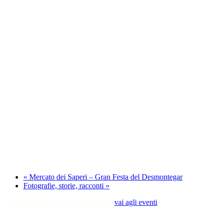
«
Mercato dei Saperi – Gran Festa del Desmontegar
Fotografie, storie, racconti
»
Scopri tutti gli eventi in programma
vai agli eventi