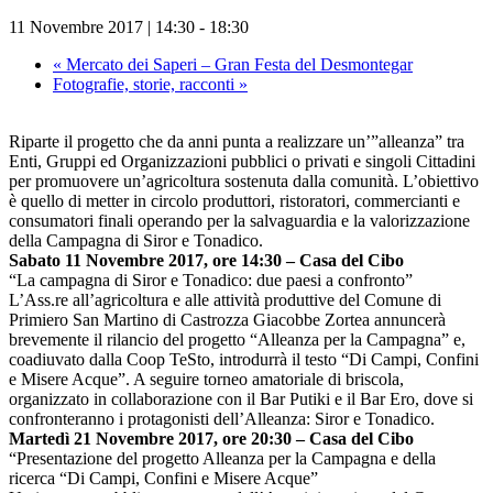
11 Novembre 2017 | 14:30
-
18:30
«
Mercato dei Saperi – Gran Festa del Desmontegar
Fotografie, storie, racconti
»
Riparte il progetto che da anni punta a realizzare un’”alleanza” tra
Enti, Gruppi ed Organizzazioni pubblici o privati e singoli Cittadini
per promuovere un’agricoltura sostenuta dalla comunità. L’obiettivo
è quello di metter in circolo produttori, ristoratori, commercianti e
consumatori finali operando per la salvaguardia e la valorizzazione
della Campagna di Siror e Tonadico.
Sabato 11 Novembre 2017, ore 14:30 – Casa del Cibo
“La campagna di Siror e Tonadico: due paesi a confronto”
L’Ass.re all’agricoltura e alle attività produttive del Comune di
Primiero San Martino di Castrozza Giacobbe Zortea annuncerà
brevemente il rilancio del progetto “Alleanza per la Campagna” e,
coadiuvato dalla Coop TeSto, introdurrà il testo “Di Campi, Confini
e Misere Acque”. A seguire torneo amatoriale di briscola,
organizzato in collaborazione con il Bar Putiki e il Bar Ero, dove si
confronteranno i protagonisti dell’Alleanza: Siror e Tonadico.
Martedì 21 Novembre 2017, ore 20:30 – Casa del Cibo
“Presentazione del progetto Alleanza per la Campagna e della
ricerca “Di Campi, Confini e Misere Acque”