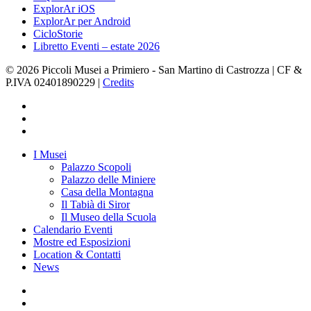
ExplorAr iOS
ExplorAr per Android
CicloStorie
Libretto Eventi – estate 2026
© 2026 Piccoli Musei a Primiero - San Martino di Castrozza | CF &
P.IVA 02401890229 |
Credits
facebook
youtube
instagram
Close
I Musei
Menu
Palazzo Scopoli
Palazzo delle Miniere
Casa della Montagna
Il Tabià di Siror
Il Museo della Scuola
Calendario Eventi
Mostre ed Esposizioni
Location & Contatti
News
facebook
youtube