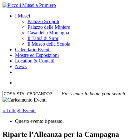
Skip
to
search
Menu
I Musei
main
Palazzo Scopoli
content
Palazzo delle Miniere
Casa della Montagna
Il Tabià di Siror
Il Museo della Scuola
Calendario Eventi
Mostre ed Esposizioni
Location & Contatti
News
facebook
youtube
instagram
search
Press enter to begin your search
Close
Search
« Tutti gli Eventi
Questo evento è passato.
Riparte l’Alleanza per la Campagna