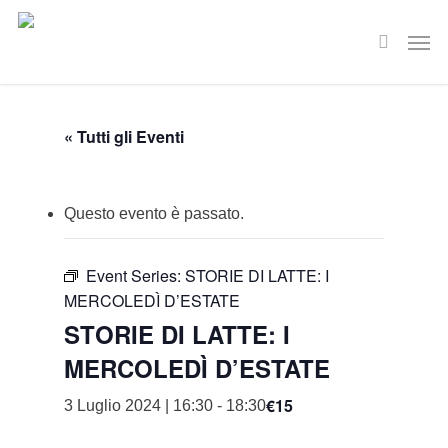
Skip
Men
to
search
main
content
« Tutti gli Eventi
Questo evento è passato.
Event Series:
STORIE DI LATTE: I
MERCOLEDÌ D’ESTATE
STORIE DI LATTE: I
MERCOLEDÌ D’ESTATE
€15
3 Luglio 2024 | 16:30
-
18:30