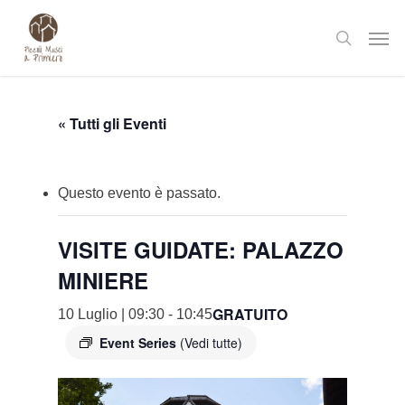
Skip
Men
to
search
main
content
« Tutti gli Eventi
Questo evento è passato.
VISITE GUIDATE: PALAZZO
MINIERE
GRATUITO
10 Luglio | 09:30
-
10:45
Event Series
(Vedi tutte)