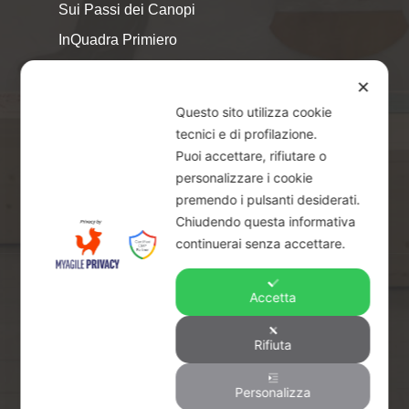
Sui Passi dei Canopi
InQuadra Primiero
ExplorAr iOS
✕
ExplorAr per Android
Questo sito utilizza cookie
CicloStorie
tecnici e di profilazione.
Puoi accettare, rifiutare o
Libretto Eventi – estate 2026
personalizzare i cookie
premendo i pulsanti desiderati.
Chiudendo questa informativa
continuerai senza accettare.
Accetta
© 2026 Piccoli Musei a Primiero - San Martino di
Castrozza | CF & P.IVA 02401890229 |
Credits
Rifiuta
facebook
youtube
instagram
Personalizza