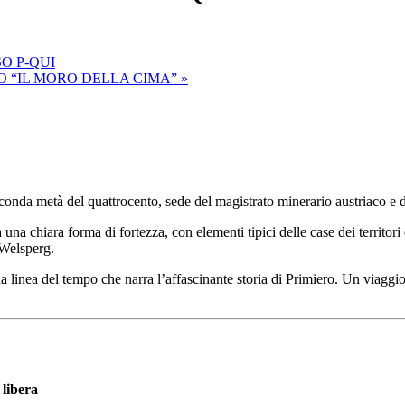
O P-QUI
RO “IL MORO DELLA CIMA”
»
seconda metà del quattrocento, sede del magistrato minerario austriaco e 
a una chiara forma di fortezza, con elementi tipici delle case dei territori
 Welsperg.
 linea del tempo che narra l’affascinante storia di Primiero. Un viaggio 
libera