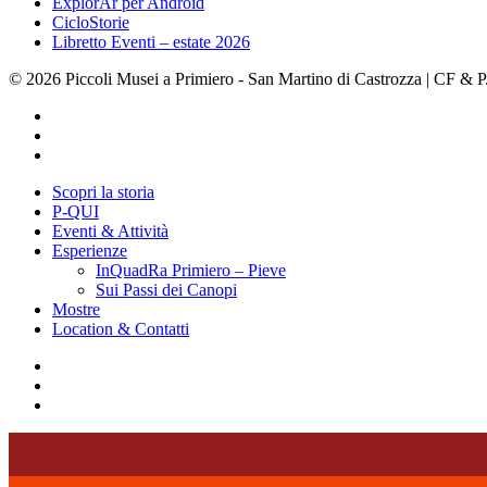
ExplorAr per Android
CicloStorie
Libretto Eventi – estate 2026
© 2026 Piccoli Musei a Primiero - San Martino di Castrozza | CF &
facebook
youtube
instagram
Close
Scopri la storia
Menu
P-QUI
Eventi & Attività
Esperienze
InQuadRa Primiero – Pieve
Sui Passi dei Canopi
Mostre
Location & Contatti
facebook
youtube
instagram