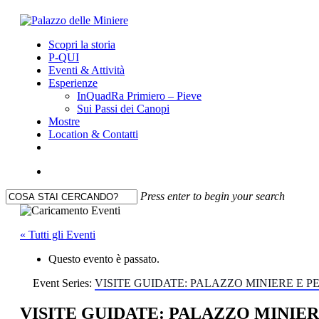
Skip
to
search
Menu
Scopri la storia
main
P-QUI
content
Eventi & Attività
Esperienze
InQuadRa Primiero – Pieve
Sui Passi dei Canopi
Mostre
Location & Contatti
facebook
youtube
instagram
search
Press enter to begin your search
Close
Search
« Tutti gli Eventi
Questo evento è passato.
Event Series:
VISITE GUIDATE: PALAZZO MINIERE E P
VISITE GUIDATE: PALAZZO MINIER