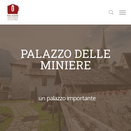
Skip
Men
to
search
main
content
PALAZZO DELLE
MINIERE
un palazzo importante