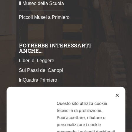
Il Museo della Scuola
Piccoli Musei a Primiero
POTREBBE INTERESSARTI
ANCHE…
Liberi di Leggere
Sui Passi dei Canopi
InQuadra Primiero
ExplorAr iOS
✕
ExplorAr per Android
Questo sito utilizza cookie
CicloStorie
tecnici e di profilazione.
Puoi accettare, rifiutare o
Libretto Eventi – estate 2026
personalizzare i cookie
premendo i pulsanti desiderati.