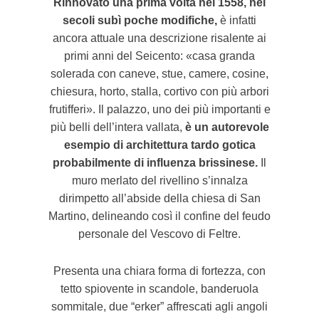
Rinnovato una prima volta nel 1558, nei
secoli subì poche modifiche,
è infatti
ancora attuale una descrizione risalente ai
primi anni del Seicento: «casa granda
solerada con caneve, stue, camere, cosine,
chiesura, horto, stalla, cortivo con più arbori
frutifferi». Il palazzo, uno dei più importanti e
più belli dell’intera vallata,
è un autorevole
esempio di architettura tardo gotica
probabilmente di influenza brissinese.
Il
muro merlato del rivellino s’innalza
dirimpetto all’abside della chiesa di San
Martino, delineando così il confine del feudo
personale del Vescovo di Feltre.
Presenta una chiara forma di fortezza, con
tetto spiovente in scandole, banderuola
sommitale, due “erker” affrescati agli angoli