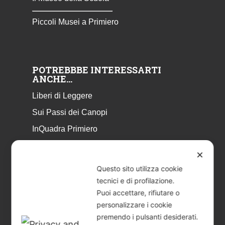
Piccoli Musei a Primiero
POTREBBBE INTERESSARTI
ANCHE…
Liberi di Leggere
Sui Passi dei Canopi
InQuadra Primiero
ExplorAr iOS
✕
ExplorAr per Android
Questo sito utilizza cookie
CicloStorie
tecnici e di profilazione.
Puoi accettare, rifiutare o
Libretto Eventi – estate 2026
personalizzare i cookie
premendo i pulsanti desiderati.