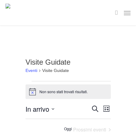
Skip
Men
to
search
main
content
Visite Guidate
Eventi
Visite Guidate
Eventi
Non sono stati trovati risultati.
Notice
Evento
In arrivo
Cerca
Eventi
Lista
Viste
Seleziona
Ricerca
Navigaz
la
Oggi
Prossimi eventi
e
data.