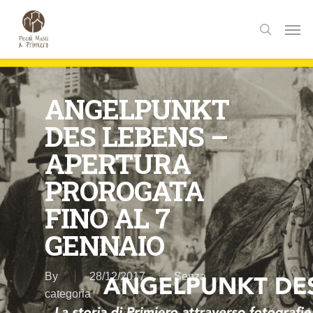
Skip
Men
to
search
main
content
ANGELPUNKT
DES LEBENS –
APERTURA
PROROGATA
FINO AL 7
GENNAIO
By
28/12/2017
Senza
categoria