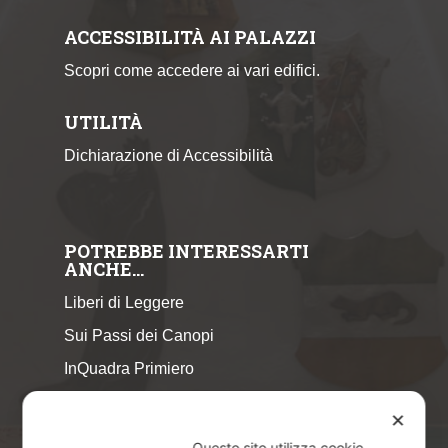
ACCESSIBILITÀ AI PALAZZI
Scopri come accedere ai vari edifici.
UTILITÀ
Dichiarazione di Accessibilità
POTREBBE INTERESSARTI
ANCHE…
Liberi di Leggere
Sui Passi dei Canopi
InQuadra Primiero
ExplorAr iOS
✕
ExplorAr per Android
Questo sito utilizza cookie