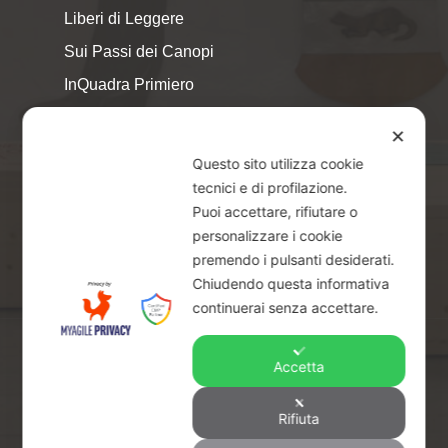
Liberi di Leggere
Sui Passi dei Canopi
InQuadra Primiero
ExplorAr iOS
✕
ExplorAr per Android
Questo sito utilizza cookie
CicloStorie
tecnici e di profilazione.
Puoi accettare, rifiutare o
Libretto Eventi – estate 2026
personalizzare i cookie
premendo i pulsanti desiderati.
Chiudendo questa informativa
continuerai senza accettare.
Accetta
© 2026 Piccoli Musei a Primiero - San Martino di
Castrozza | CF & P.IVA 02401890229 |
Credits
Rifiuta