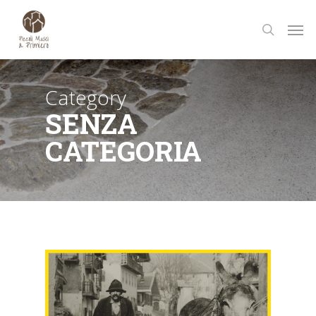
Skip
Men
to
search
main
content
Category
SENZA
CATEGORIA