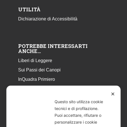
UTILITÀ
Dichiarazione di Accessibilità
POTREBBE INTERESSARTI
ANCHE…
Liberi di Leggere
Sui Passi dei Canopi
InQuadra Primiero
ExplorAr iOS
✕
ExplorAr per Android
Questo sito utilizza cookie
CicloStorie
tecnici e di profilazione.
Puoi accettare, rifiutare o
Libretto Eventi – estate 2026
personalizzare i cookie