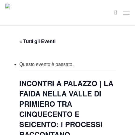
Skip
Men
to
search
main
content
« Tutti gli Eventi
Questo evento è passato.
INCONTRI A PALAZZO | LA
FAIDA NELLA VALLE DI
PRIMIERO TRA
CINQUECENTO E
SEICENTO: I PROCESSI
RACCONTANO