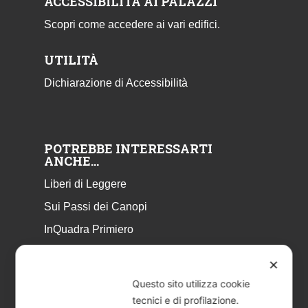
ACCESSIBILITÀ AI PALAZZI
Scopri come accedere ai vari edifici.
UTILITÀ
Dichiarazione di Accessibilità
POTREBBE INTERESSARTI
ANCHE…
Liberi di Leggere
Sui Passi dei Canopi
InQuadra Primiero
ExplorAr iOS
✕
ExplorAr per Android
Questo sito utilizza cookie
CicloStorie
tecnici e di profilazione.