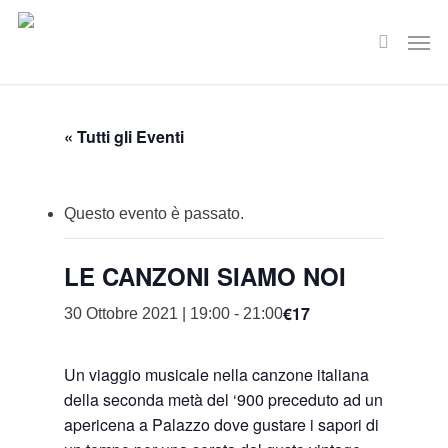
Skip
Men
to
search
main
content
« Tutti gli Eventi
Questo evento è passato.
LE CANZONI SIAMO NOI
€17
30 Ottobre 2021 | 19:00
-
21:00
Un viaggio musicale nella canzone italiana
della seconda metà del ‘900 preceduto ad un
apericena a Palazzo dove gustare i sapori di