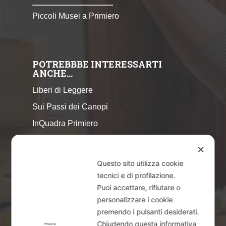
Piccoli Musei a Primiero
POTREBBBE INTERESSARTI
ANCHE…
Liberi di Leggere
Sui Passi dei Canopi
InQuadra Primiero
ExplorAr iOS
✕
ExplorAr per Android
Questo sito utilizza cookie
CicloStorie
tecnici e di profilazione.
Puoi accettare, rifiutare o
Libretto Eventi – estate 2026
personalizzare i cookie
premendo i pulsanti desiderati.
Chiudendo questa informativa