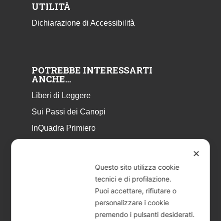
UTILITÀ
Dichiarazione di Accessibilità
POTREBBE INTERESSARTI
ANCHE…
Liberi di Leggere
Sui Passi dei Canopi
InQuadra Primiero
ExplorAr iOS
✕
ExplorAr per Android
Questo sito utilizza cookie
CicloStorie
tecnici e di profilazione.
Puoi accettare, rifiutare o
Libretto Eventi – estate 2026
personalizzare i cookie
premendo i pulsanti desiderati.